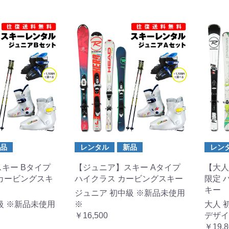
品
レンタル
新品
レン
キー Bタイプ
【ジュニア】スキー Aタイプ
【大人
カービングスキ
ハイクラス カービングスキー
限定 
キー
ジュニア 初中級 ※新品未使用
級 ※新品未使用
※
大人 
￥16,500
デザイ
￥19,8