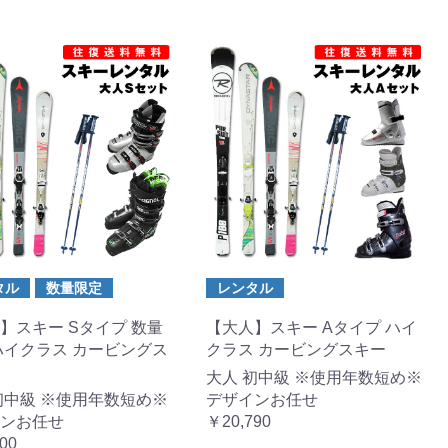
タル
数量限定
レンタル
】スキー Sタイプ 数量
【大人】スキー Aタイプ ハイ
ハイクラス カービングス
クラス カービングスキー
大人 初中級 ※使用年数短め※
初中級 ※使用年数短め※
デザインお任せ
ンお任せ
￥20,790
00